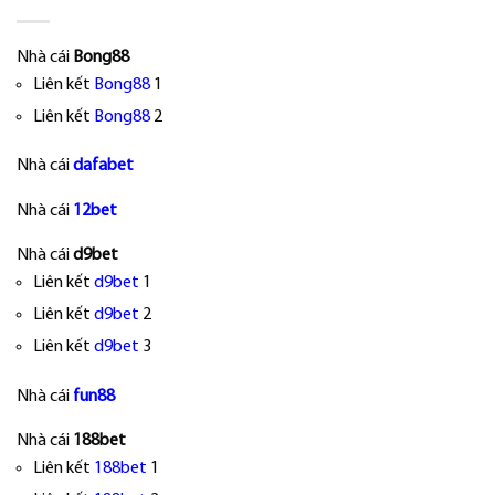
Nhà cái
Bong88
Liên kết
Bong88
1
Liên kết
Bong88
2
Nhà cái
dafabet
Nhà cái
12bet
Nhà cái
d9bet
Liên kết
d9bet
1
Liên kết
d9bet
2
Liên kết
d9bet
3
Nhà cái
fun88
Nhà cái
188bet
Liên kết
188bet
1