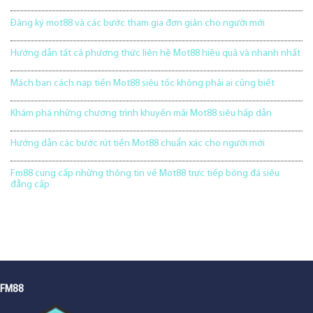
Đăng ký mot88 và các bước tham gia đơn giản cho người mới
Hướng dẫn tất cả phương thức liên hệ Mot88 hiệu quả và nhanh nhất
Mách bạn cách nạp tiền Mot88 siêu tốc không phải ai cũng biết
Khám phá những chương trình khuyến mãi Mot88 siêu hấp dẫn
Hướng dẫn các bước rút tiền Mot88 chuẩn xác cho người mới
Fm88 cung cấp những thông tin về Mot88 trực tiếp bóng đá siêu
đẳng cấp
FM88