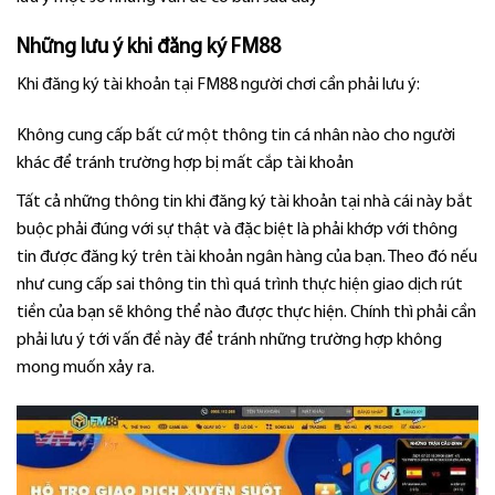
Những lưu ý khi đăng ký FM88
Khi đăng ký tài khoản tại FM88 người chơi cần phải lưu ý:
Không cung cấp bất cứ một thông tin cá nhân nào cho người
khác để tránh trường hợp bị mất cắp tài khoản
Tất cả những thông tin khi đăng ký tài khoản tại nhà cái này bắt
buộc phải đúng với sự thật và đặc biệt là phải khớp với thông
tin được đăng ký trên tài khoản ngân hàng của bạn. Theo đó nếu
như cung cấp sai thông tin thì quá trình thực hiện giao dịch rút
tiền của bạn sẽ không thể nào được thực hiện. Chính thì phải cần
phải lưu ý tới vấn đề này để tránh những trường hợp không
mong muốn xảy ra.