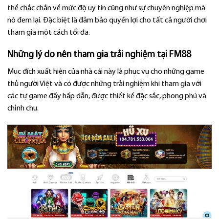
thể chắc chắn về mức độ uy tín cũng như sự chuyên nghiệp mà
nó đem lại. Đặc biệt là đảm bảo quyền lợi cho tất cả người chơi
tham gia một cách tối đa.
Những lý do nên tham gia trải nghiệm tại FM88
Mục đích xuất hiện của nhà cái này là phục vụ cho những game
thủ người Việt và có được những trải nghiệm khi tham gia với
các tự game đầy hấp dẫn, được thiết kế đặc sắc, phong phú và
chỉnh chu.