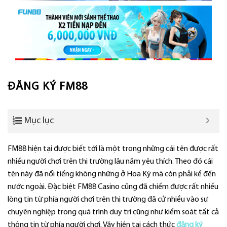
ĐĂNG KÝ FM88
Mục lục
FM88 hiện tại được biết tới là một trong những cái tên được rất
nhiều người chơi trên thị trường lâu năm yêu thích. Theo đó cái
tên này đã nổi tiếng không những ở Hoa Kỳ mà còn phải kể đến
nước ngoài. Đặc biệt FM88 Casino cũng đã chiếm được rất nhiều
lòng tin từ phía người chơi trên thị trường đã cử nhiều vào sự
chuyên nghiệp trong quá trình duy trì cũng như kiểm soát tất cả
thông tin từ phía người chơi. Vậy hiện tại cách thức
đăng ký