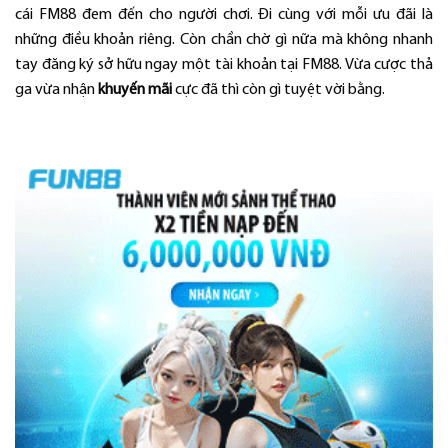
cái FM88 đem đến cho người chơi. Đi cùng với mỗi ưu đãi là
những điều khoản riêng. Còn chần chờ gì nữa mà không nhanh
tay đăng ký sở hữu ngay một tài khoản tại FM88. Vừa cược thả
ga vừa nhận
khuyến mãi
cực đã thì còn gì tuyệt vời bằng.