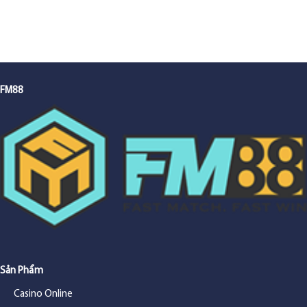
FM88
Sản Phẩm
Casino Online