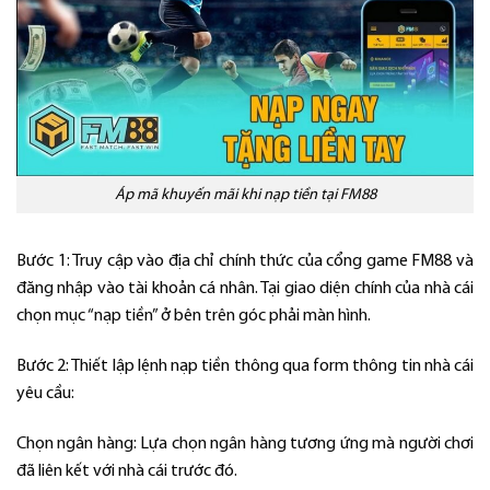
Áp mã khuyến mãi khi nạp tiền tại FM88
Bước 1: Truy cập vào địa chỉ chính thức của cổng game FM88 và
đăng nhập vào tài khoản cá nhân. Tại giao diện chính của nhà cái
chọn mục “nạp tiền” ở bên trên góc phải màn hình.
Bước 2: Thiết lập lệnh nạp tiền thông qua form thông tin nhà cái
yêu cầu:
Chọn ngân hàng: Lựa chọn ngân hàng tương ứng mà người chơi
đã liên kết với nhà cái trước đó.