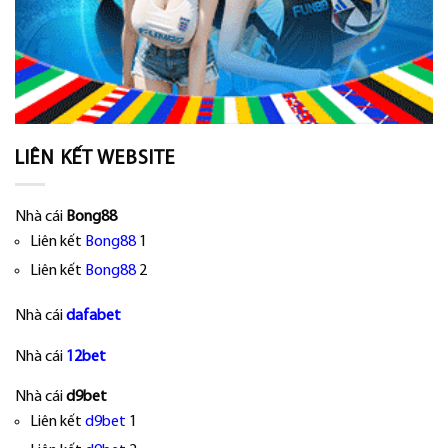
LIÊN KẾT WEBSITE
Nhà cái
Bong88
Liên kết
Bong88
1
Liên kết
Bong88
2
Nhà cái
dafabet
Nhà cái
12bet
Nhà cái
d9bet
Liên kết
d9bet
1