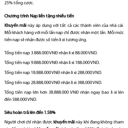
25% tổng cược.
Chương trình Nạp liền tặng nhiều tiền
Khuyến mãi
này áp dụng với tất cả các thành viên của nhà cái.
Mỗi khách hàng với mỗi lần nạp chỉ được nhận một lần. Mỗi mức
tiền nạp sẽ nhận được số tiền lì xì tương ứng.
Tổng tiền nạp 3.888.000 VNĐ nhận lì xì 88.000 VND.
Tổng tiền nạp 9.888.000 VNĐ nhận lì xì 188.000 VND.
Tổng tiền nạp 18.888.000 VNĐ nhận lì xì 288.000 VND.
Tổng tiền nạp 28.888.000 VNĐ nhận lì xì 388.000 VND.
Tổng tiền nạp lớn hơn 38.888.000 VNĐ nhận ngay bao lì xì lên
đến 588.000 VND.
Siêu hoàn trả lên đến 1.58%
Người chơi chỉ nhận được
khuyến mãi
này khi đang không tham