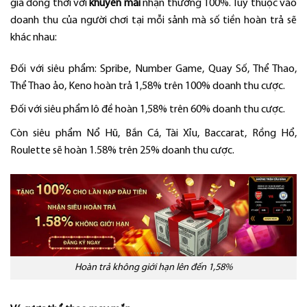
gia đồng thời với
khuyến mãi
nhận thưởng 100%. Tuỳ thuộc vào
doanh thu của người chơi tại mỗi sảnh mà số tiền hoàn trả sẽ
khác nhau:
Đối với siêu phẩm: Spribe, Number Game, Quay Số, Thể Thao,
Thể Thao ảo, Keno hoàn trả 1,58% trên 100% doanh thu cược.
Đối với siêu phẩm lô đề hoàn 1,58% trên 60% doanh thu cược.
Còn siêu phẩm Nổ Hũ, Bắn Cá, Tài Xỉu, Baccarat, Rồng Hổ,
Roulette sẽ hoàn 1.58% trên 25% doanh thu cược.
Hoàn trả không giới hạn lên đến 1,58%