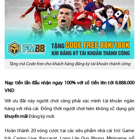
Tặng mã Code free cho khách hàng đăng ký tài khoản thành công
Nạp tiền lần đầu nhận ngay 100% với số tiền lên tới 8.888.000
VND
Với ưu đãi này người chơi cũng phải xác minh tài khoản ngân
hàng với nhà cái. Đồng thời người chơi hiện không sử dụng gói
khuyến mãi
Đăng ký mới.
Hoàn thành 20 vòng cược tại các siêu phẩm nhà cái trừ: Game
bài, Casino Live, Baccarat, Long Lân Quy Phụng, Minigame, nổ