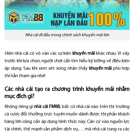
Nhà cái đi đầu trong chính sách khuyến mãi lớn
Hiện nhà cái có vô vàn các sự kiện
khuyến mãi
khác nhau. Vì vậy
trước khi lựa chọn, người chơi cần tìm hiểu kỹ lưỡng về điều kiện
áp dụng. Sau khi xem xét xong nhận thấy
khuyến mãi
phù hợp
thì hẳn tham gia nhé!
Các nhà cái tạo ra chương trình khuyến mãi nhằm
mục đích gì?
Không riêng gì
nhà cái FM88
, bất cứ nhà cái nào trên thị trường
cá cược đổi thưởng trực tuyến muốn dành được thị phần khách
hàng lớn cũng cần áp dụng hình thức này. Căn cứ vào nguồn lực
tài chính, thế mạnh sản phẩm dịch vụ,… mà nhà cái tung ra các