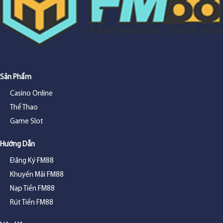
Sản Phẩm
Casino Online
Thể Thao
Game Slot
Hướng Dẫn
Đăng Ký FM88
Khuyến Mãi FM88
Nạp Tiền FM88
Rút Tiền FM88