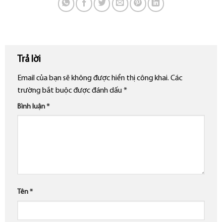
Trả lời
Email của bạn sẽ không được hiển thị công khai.
Các
trường bắt buộc được đánh dấu
*
Bình luận
*
Tên
*