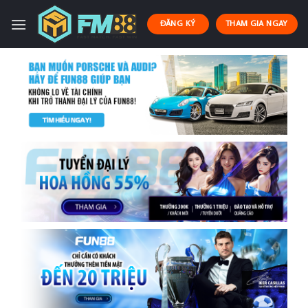
Skip
to
ĐĂNG KÝ
THAM GIA NGAY
content