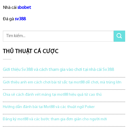
Nhà cái
sbobet
Đá gà
sv388
THỦ THUẬT CÁ CƯỢC
Giới thiệu Sv388 và cách tham gia vào chơi tại nhà cái Sv388
Giới thiệu anh em cách chơi bài tứ sắc tại mot88 dễ chơi, mà trúng lớn
Chia sẻ cách đánh vét máng tại mot88 hiệu quả từ cao thủ
Hướng dẫn đánh bài tại Mot88 và các thuật ngữ Poker
Đăng ký mot88 và các bước tham gia đơn giản cho người mới