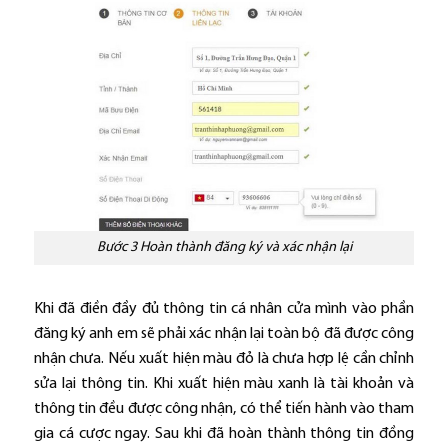
Bước 3 Hoàn thành đăng ký và xác nhận lại
Khi đã điền đầy đủ thông tin cá nhân cửa mình vào phần
đăng ký anh em sẽ phải xác nhận lại toàn bộ đã được công
nhận chưa. Nếu xuất hiện màu đỏ là chưa hợp lệ cần chỉnh
sửa lại thông tin. Khi xuất hiện màu xanh là tài khoản và
thông tin đều được công nhận, có thể tiến hành vào tham
gia cá cược ngay. Sau khi đã hoàn thành thông tin đồng