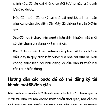
chính xác, để lâu dai không có đối tượng nào giả danh
lừa đảo được.
Nếu đã muốn đăng ký tại nhà cái mot88 anh em cần
phải cung cấp cho diễn đàn đầy đủ thông tin và số điện
gọi.
Sau đó họ sẽ thực hiện quét nhận diện khuôn mặt mới
có thể tham gia đăng ký tại nhà cái.
Khi sử dụng mật khẩu anhem cần phải viết hoa chữ cái
đầu, đây là quy định bắt buộc của nhà cái đưa ra. Nếu
không thực hiện coi như đăng ký của bạn bị thất bại
cần thực hiện đúng.
Hướng dẫn các bước để có thể đăng ký tài
khoản mot88 đơn giản
Nếu anh em muốn trở thành viên chính thức tham gia cá
cược tại nhà cái mà không mất nhiều thời gian, mà vẫn có