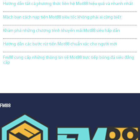
Hướng dẫn tất cả phương thức liên hệ Mot88 hiệu quả và nhanh nhất
Mách bạn cách nạp tiền Mot88 siêu tốc không phải ai cũng biết
Khám phá những chương trình khuyến mãi Mot88 siêu hấp dẫn
Hướng dẫn các bước rút tiền Mot88 chuẩn xác cho người mới
Fm88 cung cấp những thông tin về Mot88 trực tiếp bóng đá siêu đẳng
cấp
FM88