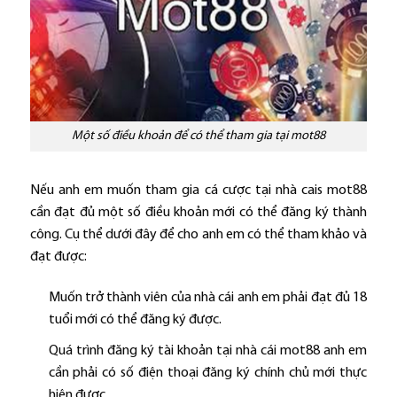
Một số điều khoản để có thể tham gia tại mot88
Nếu anh em muốn tham gia cá cược tại nhà cais mot88
cần đạt đủ một số điều khoản mới có thể đăng ký thành
công. Cụ thể dưới đây để cho anh em có thể tham khảo và
đạt được:
Muốn trở thành viên của nhà cái anh em phải đạt đủ 18
tuổi mới có thể đăng ký được.
Quá trình đăng ký tài khoản tại nhà cái mot88 anh em
cần phải có số điện thoại đăng ký chính chủ mới thực
hiện được.