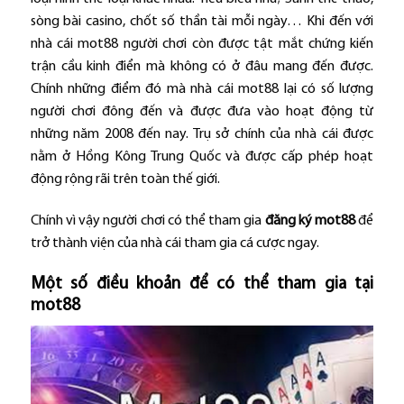
sòng bài casino, chốt số thần tài mỗi ngày… Khi đến với
nhà cái mot88 người chơi còn được tật mắt chứng kiến
trận cầu kinh điển mà không có ở đâu mang đến được.
Chính những điểm đó mà nhà cái mot88 lại có số lượng
người chơi đông đến và được đưa vào hoạt động từ
những năm 2008 đến nay. Trụ sở chính của nhà cái được
nằm ở Hồng Kông Trung Quốc và được cấp phép hoạt
động rộng rãi trên toàn thế giới.
Chính vì vậy người chơi có thể tham gia
đăng ký mot88
để
trở thành viện của nhà cái tham gia cá cược ngay.
Một số điều khoản để có thể tham gia tại
mot88