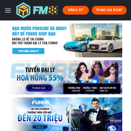
Skip
to
ĐĂNG KÝ
THAM GIA NGAY
content