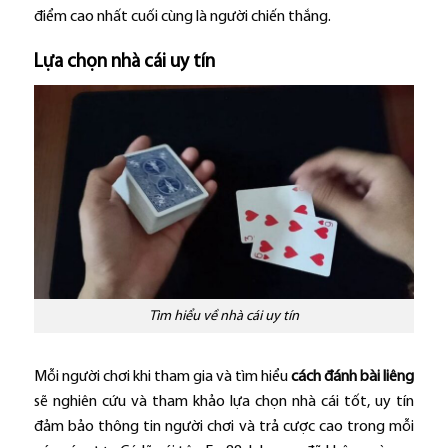
điểm cao nhất cuối cùng là người chiến thắng.
Lựa chọn nhà cái uy tín
Tìm hiểu về nhà cái uy tín
Mỗi người chơi khi tham gia và tìm hiểu
cách đánh bài liêng
sẽ nghiên cứu và tham khảo lựa chọn nhà cái tốt, uy tín
đảm bảo thông tin người chơi và trả cược cao trong mỗi