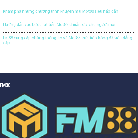
Khám phá những chương trình khuyến mãi Mot88 siêu hấp dẫn
Hướng dẫn các bước rút tiền Mot88 chuẩn xác cho người mới
Fm88 cung cấp những thông tin về Mot88 trực tiếp bóng đá siêu đẳng
cấp
FM88