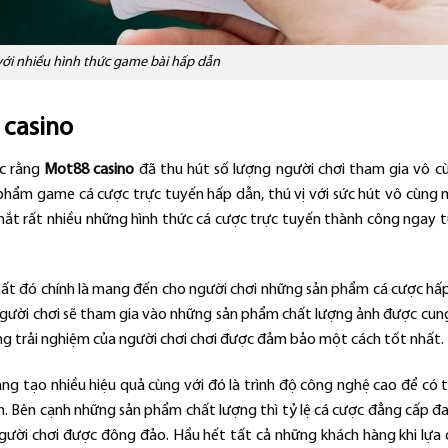
với nhiều hình thức game bài hấp dẫn
 casino
c rằng
Mot88 casino
đã thu hút số lượng người chơi tham gia vô 
phẩm game cá cược trực tuyến hấp dẫn, thú vị với sức hút vô cùng m
mắt rất nhiều những hình thức cá cược trực tuyến thành công ngay t
ất đó chính là mang đến cho người chơi những sản phẩm cá cược hấp
gười chơi sẽ tham gia vào những sản phẩm chất lượng ảnh được cun
ững trải nghiệm của người chơi chơi được đảm bảo một cách tốt nhất.
 tạo nhiều hiệu quả cùng với đó là trình độ công nghệ cao để có
n. Bên cạnh những sản phẩm chất lượng thì tỷ lệ cá cược đẳng cấp đ
người chơi được đông đảo. Hầu hết tất cả những khách hàng khi lựa