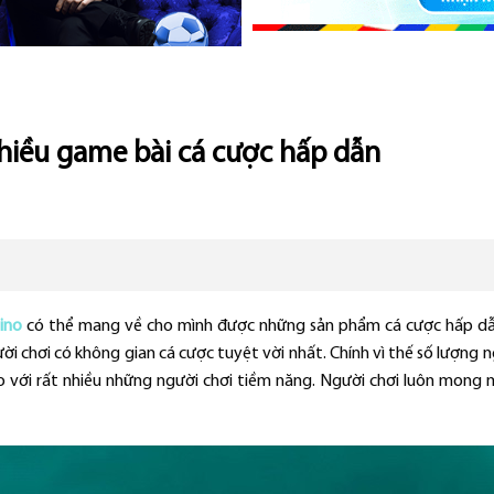
hiều game bài cá cược hấp dẫn
ino
có thể mang về cho mình được những sản phẩm cá cược hấp dẫn
i chơi có không gian cá cược tuyệt vời nhất. Chính vì thế số lượng n
 với rất nhiều những người chơi tiềm năng. Người chơi luôn mong