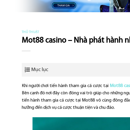
THỦ THUẬT
Mot88 casino – Nhà phát hành n
Mục lục
Khi người chơi tiến hành tham gia cá cược tại
Mot88 cas
Bên cạnh đó nơi đây còn đóng vai trò giúp cho những ngườ
tiến hành tham gia cá cược tại Mot88 vô cùng đông đảo
hưởng đến dịch vụ cá cược thuận tiện và chu đáo.