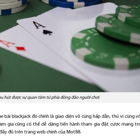
hu hút được sự quan tâm từ phía đông đảo người chơi
 bài blackjack đó chính là giao diện vô cùng hấp dẫn, thú vị cùng vớ
tham gia cũng có thể dễ dàng tiến hành tham gia đặt cược mang t
 đầy đủ trên trang web chính của Mot88.