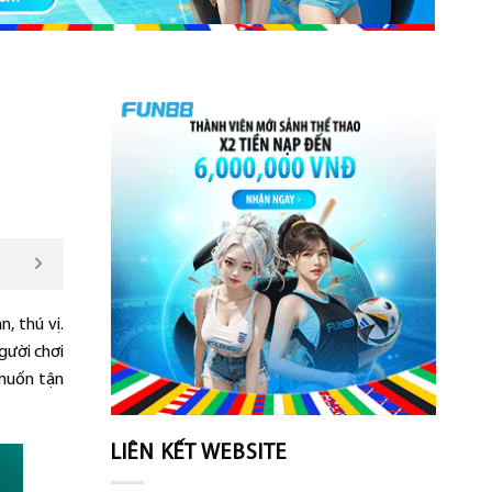
, thú vị.
gười chơi
 muốn tận
LIÊN KẾT WEBSITE