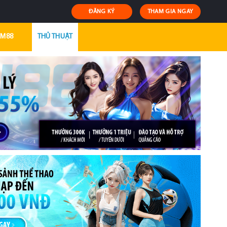
ĐĂNG KÝ
THAM GIA NGAY
FM88
THỦ THUẬT