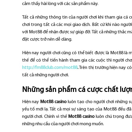
cảm thấy hài lòng với các sản phẩm này.
Tất cả những thông tin của người chơi khi tham gia cá
chơi trong tất cả các mọi giao dịch. Bất cứ khi nào ngườ
với Mot88 để nhận được sự giúp đỡ. Tất cả những thắc mắc
đặt cược trở nên dễ dàng.
Hiện nay người chơi cũng có thể biết được là Mot88 là mộ
thế để có thể tiến hành tham gia các cuộc thì người chơi
http://fm88club.com/mot88
.
Trên thị trường hiện nay có
tất cả những người chơi.
Những sản phẩm cá cược chất lượ
Hiện nay
Mot88 casino
luôn tạo cho người chơi những sự
yếu tố mới lạ. Tất cả mọi sự sáng tạo của Mot88 đều đ
người chơi. Chính vì thế
Mot88 casino
luôn chú trọng đưa
những nhu cầu của người chơi mong muốn.